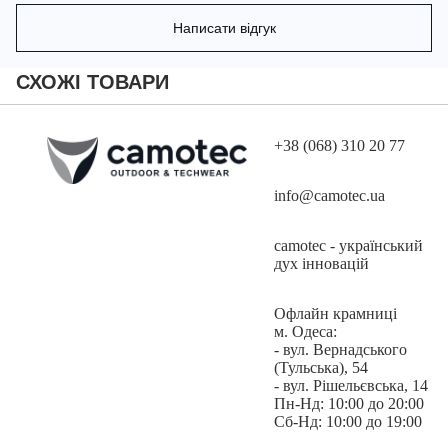
Написати відгук
Серед переваг тканини її висока еластичність, без додавання
еластану. Тому ваша футболка не втратить форму після
СХОЖІ ТОВАРИ
численних прань та тривалого використання, а також гарантує
повну свободу рухів.
+38 (068) 310 20 77
Завдяки якісній обробці тканини - Ви можете не перейматись
info@camotec.ua
через втрату кольору після тривалого часу використання,
чисельних прань чи УФ променів.
camotec - український
дух інновацій
Офлайн крамниці
Тканина повністю підлягає переробці, відповідає екологічним
м. Одеса:
стандартам виробництва.
- вул. Вернадського
(Тульська), 54
- вул. Рішельєвська, 14
Пн-Нд: 10:00 до 20:00
Завдяки структурі волокон, футболка стійка до бруду і легко
Сб-Нд: 10:00 до 19:00
очищається.