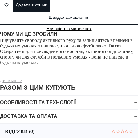
Додати в кошик
Швидке замовлення
Наявність в магазинах
ЧОМУ МИ ЦЕ ЗРОБИЛИ
Відчувайте свободу активного руху та залишайтесь впевнені в
будь-яких умовах з нашою унікальною футболкою
Totem
.
Обирайте її для повсякденного носіння, активного відпочинку,
спорту чи для служби в польових умовах - вона не підведе в
будь-яких умовах.
Детальніше
РАЗОМ З ЦИМ КУПУЮТЬ
Футболка вироблена з тканини
Sorona®
- це новий стандарт
інновацій серед технологічних тканин. Основа тканини -
ОСОБЛИВОСТІ ТА ТЕХНОЛОГІЇ
активні целюлозні волокна рослинного походження, тобто
виготовлені з природних матеріалів. Вони мають природну
ДОСТАВКА ТА ОПЛАТА
структуру, що ефективно керує швидким транспортуванням
вологи від тіла, це зберігає ваше тіло приємно прохолодним та
сухим при фізичній активності.
ВІДГУКИ (0)
☆
☆
☆
☆
☆