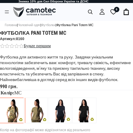
Знижка 10% для Сил Оборони України та ДСНС
0
Головна
|
Чоловічий одяг
|
Футболки
|
Футболка Pani Totem MC
ФУТБОЛКА PANI TOTEM MC
Артикул:8160
Будьте першим
Футболка для активного життя та руху. Завдяки унікальним
технологіям забезпечить вам: комфорт, тривалу свіжість, ефективне
вологовідведення, м’яку та приємну тактильно тканину, високу
еластичність та убезпечить Вас від запрівання в спеку.
Найневибагливіша в догляді серед всіх інших видів футболок.
990 грн.
Колір:
MC
Колір на фотографії може відрізнятися від реального