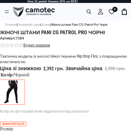
Нам 12 років! Знижки 20% на ВСЕ!
0
Головна
|
Чоловічий одяг
|
Штани
|
Жіночі штани Pani CG Patrol Pro Чорні
ЖІНОЧІ ШТАНИ PANI CG PATROL PRO ЧОРНІ
Артикул:7164
Будьте першим
Тактична модель із зносостійкої тканини Rip-Stop Flex, з покращеною
еластичністю.
Ціна зі знижкою
Звичайна ціна
2,392 грн.
2,990 грн.
Колір:
Чорний
Колір на фотографії може відрізнятися від реального
ЗАКІНЧУЄТЬСЯ
Розмір