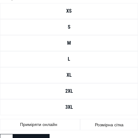
XS
S
M
L
XL
2XL
3XL
Приміряти онлайн
Розмірна сітка