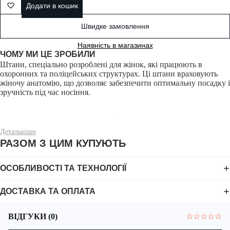
Додати в кошик
Швидке замовлення
Наявність в магазинах
ЧОМУ МИ ЦЕ ЗРОБИЛИ
Штани, спеціально розроблені для жінок, які працюють в
охоронних та поліцейських структурах. Ці штани враховують
жіночу анатомію, що дозволяє забезпечити оптимальну посадку і
зручність під час носіння.
Детальніше
РАЗОМ З ЦИМ КУПУЮТЬ
Модель штанів виготовлена з армованої, гіпоалергенної тканини
Rip-Stop Flex.
Це суміш поліестеру, бавовни та еластану, яка
поєднує в собі міцність, еластичність та гіпоалергенні
ОСОБЛИВОСТІ ТА ТЕХНОЛОГІЇ
властивості. Ця тканина має спеціальне плетіння, що запобігає
поширенню розривів, утворенню дрібних отворів та допомагає
ДОСТАВКА ТА ОПЛАТА
зберігати її форму під час експлуатації.
ВІДГУКИ (0)
☆
☆
☆
☆
☆