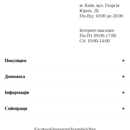
м. Київ, вул. Георгія
Штани для охоронних та воєнізованих структур є надійними,
Кірпи, 2Б
функціональними і зручними. Вони стануть відмінним вибором
Пн-Нд: 10:00 до 20:00
для жінок, які потребують надійного та комфортного
спеціального одягу
Інтернет-магазин
Пн-Пт 09:00-17:00
Сб: 10:00-14:00
Тканина:
Rip-Stop Flex
Покупцям
Допомога
Склад:
65% поліестер, 32% бавовна, 3% еластан
Інформація
Температурний режим:
від +15°C до +25°C
Співпраця
Facebook
Instagram
Youtube
Viber