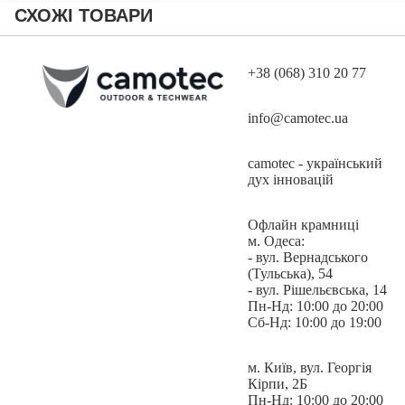
кишені на застібці-блискавці, а також з вентиляційною сіткою
СХОЖІ ТОВАРИ
Cool Mesh. Додатково під пахвами присутні вентиляційні
клапани с сіткою Cool Mesh, на застібці-блискавці. Об’єм та
посадка по низу куртки регулюється утяжками з пластиковими
фіксаторами. Також по низу куртки присутня резинка з
+38 (068) 310 20 77
утяжками для регулювання об'єму та фіксації.
info@camotec.ua
camotec - український
дух інновацій
На рукавах присутні липучки під патчі або шеврони, манжети
регулюються та фіксуються липучками.
Офлайн крамниці
м. Одеса:
- вул. Вернадського
(Тульська), 54
- вул. Рішельєвська, 14
Каптур ергономічний, не сковує рухів, не заважає огляду,
Пн-Нд: 10:00 до 20:00
оснащений захисним піддашком, регулюється утяжками з
Сб-Нд: 10:00 до 19:00
пластиковими фіксаторами.
м. Київ, вул. Георгія
Кірпи, 2Б
Пн-Нд: 10:00 до 20:00
Штани мають ексклюзивний крій від компанії Camotec.