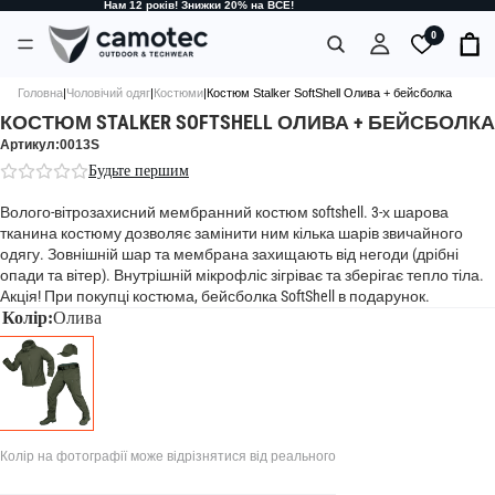
Нам 12 років! Знижки 20% на ВСЕ!
0
Головна
|
Чоловічий одяг
|
Костюми
|
Костюм Stalker SoftShell Олива + бейсболка
КОСТЮМ STALKER SOFTSHELL ОЛИВА + БЕЙСБОЛКА
Артикул:0013S
Будьте першим
Волого-вітрозахисний мембранний костюм softshell. 3-х шарова
тканина костюму дозволяє замінити ним кілька шарів звичайного
одягу. Зовнішній шар та мембрана захищають від негоди (дрібні
опади та вітер). Внутрішній мікрофліс зігріває та зберігає тепло тіла.
Акція! При покупці костюма, бейсболка SoftShell в подарунок.
Колір:
Олива
Колір на фотографії може відрізнятися від реального