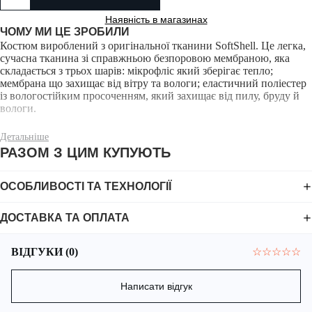
Наявність в магазинах
ЧОМУ МИ ЦЕ ЗРОБИЛИ
Костюм вироблений з оригінальної тканини SoftShell. Це легка,
сучасна тканина зі справжньою безпоровою мембраною, яка
складається з трьох шарів: мікрофліс який зберігає тепло;
мембрана що захищає від вітру та вологи; еластичний поліестер
із вологостійким просоченням, який захищає від пилу, бруду й
вологи.
Детальніше
РАЗОМ З ЦИМ КУПУЮТЬ
Костюм легкий, дихаючий, має ергономічний крій з
ОСОБЛИВОСТІ ТА ТЕХНОЛОГІЇ
урахуванням анатомії людини, завдяки чому не сковує рухів,
досить зручний та комфортний.
ДОСТАВКА ТА ОПЛАТА
ВІДГУКИ (0)
☆
☆
☆
☆
☆
Написати відгук
Куртка має дві внутрішні кишені; дві зовнішні кишені спереду;
велику скрізну кишеню з заду, кишені на рукавах. Всі зовнішні