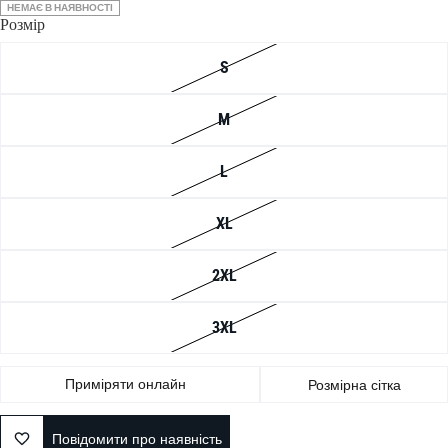
НЕМАЄ В НАЯВНОСТІ
Розмір
S
M
L
XL
2XL
3XL
Приміряти онлайн
Розмірна сітка
Повідомити про наявність