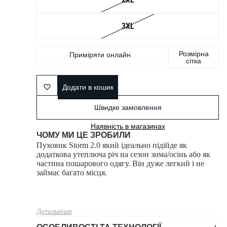
3XL
Розмірна
Приміряти онлайн
сітка
Додати в кошик
Швидке замовлення
Наявність в магазинах
ЧОМУ МИ ЦЕ ЗРОБИЛИ
Пуховик Storm 2.0 який ідеально підійде як
додаткова утеплюча річ на сезон зима/осінь або як
частина пошарового одягу. Він дуже легкий і не
займає багато місця.
Детальніше
Зовнішній шар вироблено з нейлону який має