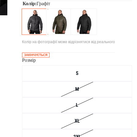
Колір:
Графіт
Колір на фотографії може відрізнятися від реального
ЗАКІНЧУЄТЬСЯ
Розмір
S
M
L
XL
2XL