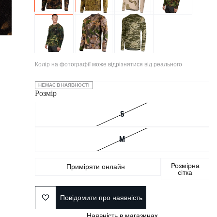
Колір на фотографії може відрізнятися від реального
НЕМАЄ В НАЯВНОСТІ
Розмір
S
M
Розмірна
Приміряти онлайн
сітка
Повідомити про наявність
Наявність в магазинах