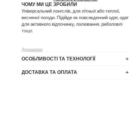
ЧОМУ МИ ЦЕ ЗРОБИЛИ
Універсальний лонгслів, для літньої або теплої, 
весняної погоди. Підійде як повсякденний одяг, одяг 
для активного відпочинку, полювання, риболовлі 
тощо.
Детальніше
Лонгслів вироблено із бавовни. Це натуральний, 
ОСОБЛИВОСТІ ТА ТЕХНОЛОГІЇ
гіпоалергенний матеріал, який добре дихає, вбирає 
вологу, та досить приємний на дотик. Матеріал 
ДОСТАВКА ТА ОПЛАТА
пройшов подвійну термообробку і подвійне 
фарбування, тому не линяє і не має усадки.
Лонгслів зшито високоякісною, еластичною ниткою, 
за технологією плоских швів, що додає 
зносостійкості та комфорту виробу. Має зручний, 
ергономічний крій, з урахуванням анатомії людини, 
не натирає та не сковує рухів.