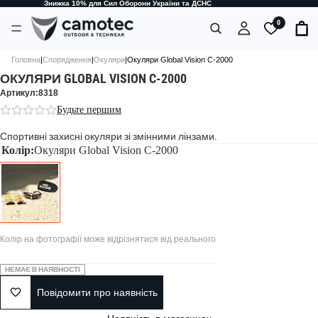
Знижка 10% для Сил Оборони України та ДСНС
0
Головна
|
Спорядження
|
Окуляри
|
Окуляри Global Vision C-2000
ОКУЛЯРИ GLOBAL VISION C-2000
Артикул:8318
Будьте першим
Спортивні захисні окуляри зі змінними лінзами.
Колір:
Окуляри Global Vision C-2000
Колір на фотографії може відрізнятися від реального
НЕМАЄ В НАЯВНОСТІ
Повідомити про наявність