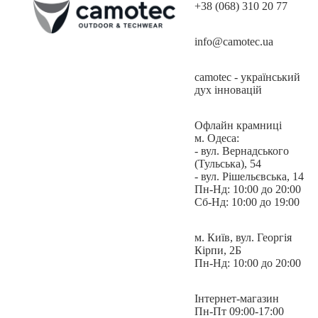
+38 (068) 310 20 77
info@camotec.ua
Захист від подряпин (спеціальне покриття на лінзах, яке
camotec - український
подовжує термін їх експлуатації).
дух інновацій
Хороша оглядовість.
Офлайн крамниці
Відмінний боковий захист.
м. Одеса:
- вул. Вернадського
Чорна матова нейлонова оправа.
(Тульська), 54
- вул. Рішельєвська, 14
Гумові кінчики дужок.
Пн-Нд: 10:00 до 20:00
Сб-Нд: 10:00 до 19:00
М'який неопреновий футляр з карабіном.
М'які, регульовані носоупори.
м. Київ, вул. Георгія
Кірпи, 2Б
Перфорація у верхній частині оправи (додаткова
Пн-Нд: 10:00 до 20:00
вентиляція).
Інтернет-магазин
Пн-Пт 09:00-17:00