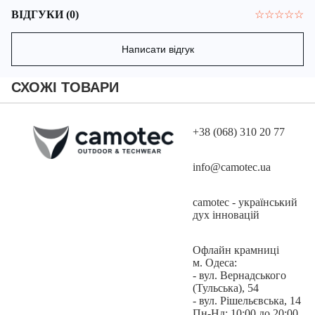
Панама має сучасний та продуманий дизайн. Купол панами
ВІДГУКИ (0)
☆
☆
☆
☆
☆
створений таким чином, що спереду вона трохи коротша, ніж
ззаду, що піднімає поля панами, збільшуючи зону огляду.
Написати відгук
СХОЖІ ТОВАРИ
Короткі поля панами прошиті для забезпечення високої
зносостійкості та жорсткості.
+38 (068) 310 20 77
На куполі панами з обох боків розташовані вентиляційні
info@camotec.ua
люверси для покращення вентиляції та циркуляції повітря.
camotec - український
дух інновацій
Стрічка MOLLE навколо купола дозволяє кріпити додаткове
спорядження для маскування або аксесуари.
Офлайн крамниці
м. Одеса:
- вул. Вернадського
(Тульська), 54
- вул. Рішельєвська, 14
Також зверху на куполі присутні спеціальні стропи для
Пн-Нд: 10:00 до 20:00