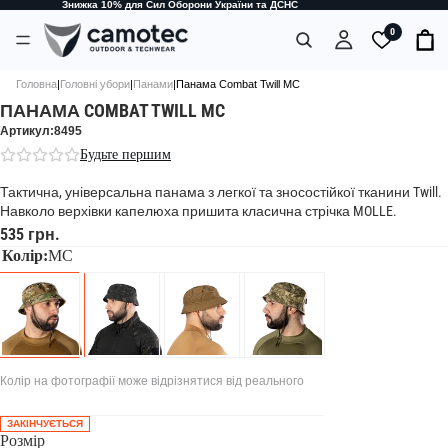
Знижка 10% для Сил Оборони України та ДСНС
0
Головна
|
Головні убори
|
Панами
|
Панама Combat Twill MC
ПАНАМА COMBAT TWILL MC
Артикул:8495
Будьте першим
Тактична, універсальна панама з легкої та зносостійкої тканини Twill.
Навколо верхівки капелюха пришита класична стрічка MOLLE.
535 грн.
Колір:
MC
Колір на фотографії може відрізнятися від реального
ЗАКІНЧУЄТЬСЯ
Розмір