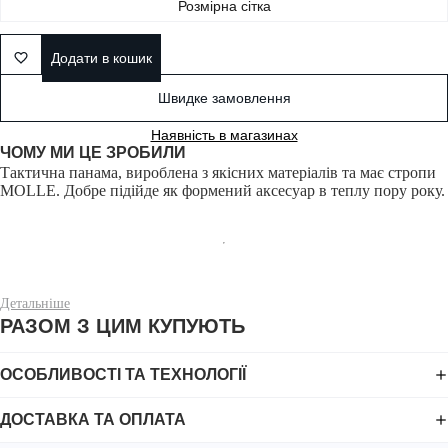
Розмірна сітка
Додати в кошик
Швидке замовлення
Наявність в магазинах
ЧОМУ МИ ЦЕ ЗРОБИЛИ
Тактична панама, вироблена з якісних матеріалів та має стропи
MOLLE. Добре підійде як формений аксесуар в теплу пору року.
Панама розроблена з надійної, зносостійкої тканини Twill. Це
Детальніше
суміш поліестеру та бавовни, тканина має високі дихаючі,
РАЗОМ З ЦИМ КУПУЮТЬ
зносостійкі та гіпоалергенні властивості.
ОСОБЛИВОСТІ ТА ТЕХНОЛОГІЇ
ДОСТАВКА ТА ОПЛАТА