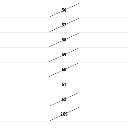
56
57
58
59
60
61
62
2XS