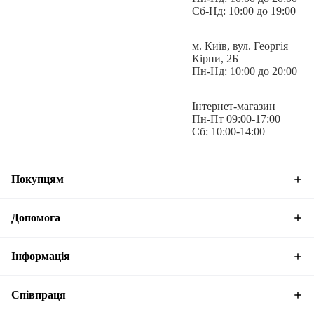
кріплення маскування.
Сб-Нд: 10:00 до 19:00
м. Київ, вул. Георгія
Кірпи, 2Б
Для надійної фіксації при активних діях в панамі передбачено
Пн-Нд: 10:00 до 20:00
фіксуючий шнурок-утяжку.
Інтернет-магазин
Пн-Пт 09:00-17:00
Сб: 10:00-14:00
Матеріал:
Twill (50% Бавовна, 50% поліестер)
Покупцям
Допомога
Температурний режим:
від +18°C до +30°C
Інформація
Співпраця