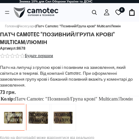
Знижка 10% для Сил Оборони України та ДСНС
0
Головна
|
Аксесуари
|
Патч Camotec "Позивний/Група крові" Multicam/Люмін
ПАТЧ CAMOTEC "ПОЗИВНИЙ/ГРУПА КРОВІ"
MULTICAM/ЛЮМІН
Артикул:8678
Будьте першим
Патч на липучці з групою крові і позивним на замовлення, який
світиться в темряві. Від компанії Camotec. При оформленні
замовлення групу крові і бажаний позивний вкажіть у коментарі до
замовлення.
73 грн.
Колір:
Патч Camotec "Позивний/Група крові" Multicam/Люмін
Колір на фотографії може відрізнятися від реального