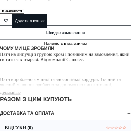
В НАЯВНОСТІ
Додати в кошик
Швидке замовлення
Наявність в магазинах
ЧОМУ МИ ЦЕ ЗРОБИЛИ
Патч на липучці з групою крові і позивним на замовлення, який
світиться в темряві. Від компанії Camotec.
Патч вироблено з міцної та зносостійкої кордури. Точний та
якісний малюнок зроблено за допомогою високоточної,
комп’ютерної різки, що полягає в тому, що отвори прорізаються
Детальніше
в матеріалі лазером, дозволяючи досягти чітких ліній та рівних
РАЗОМ З ЦИМ КУПУЮТЬ
країв, що не тріскаються.
ДОСТАВКА ТА ОПЛАТА
Між шаром кардури та липучкою велкро, яка є зворотним боком
нашивки, вклеєний прогумований матеріал, здатний
ВІДГУКИ (0)
☆
☆
☆
☆
☆
накопичувати світловий заряд і світитися у темряві.