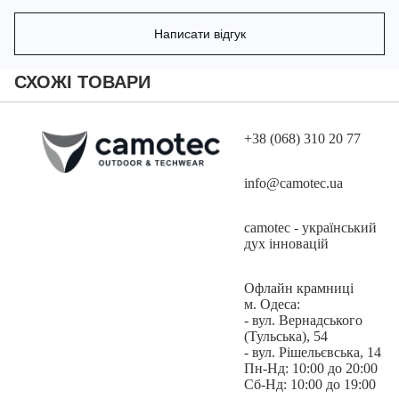
Написати відгук
Малюнок не нанесений на нашивку, а утворюються завдяки
вставці, що проглядає з прорізів кордури. Це робить нашивку
СХОЖІ ТОВАРИ
міцною, а зображення – стійким до стирання.
+38 (068) 310 20 77
info@camotec.ua
При оформленні замовлення вкажіть бажаний позивний у
коментарі до замовлення.
camotec - український
дух інновацій
Офлайн крамниці
Матеріал: Кордура
м. Одеса:
- вул. Вернадського
(Тульська), 54
- вул. Рішельєвська, 14
Розміри: 5 см на 8 см
Пн-Нд: 10:00 до 20:00
Сб-Нд: 10:00 до 19:00