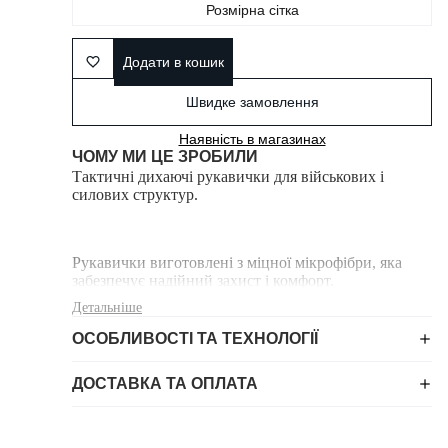
Розмірна сітка
Додати в кошик
Швидке замовлення
Наявність в магазинах
ЧОМУ МИ ЦЕ ЗРОБИЛИ
Тактичні дихаючі рукавички для військових і
силових структур.
Рукавички виготовлені з міцної мікрофібри, яка
забезпечує надійний захист і комфорт.
Детальніше
ОСОБЛИВОСТІ ТА ТЕХНОЛОГІЇ
Також зі сторони долонні присутня посилена,
антиковзка накладка.
ДОСТАВКА ТА ОПЛАТА
На великому, вказівному і середньому пальцях