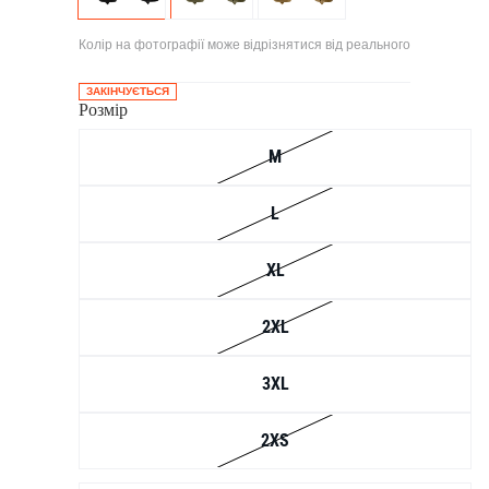
Колір на фотографії може відрізнятися від реального
ЗАКІНЧУЄТЬСЯ
Розмір
M
L
XL
2XL
3XL
2XS