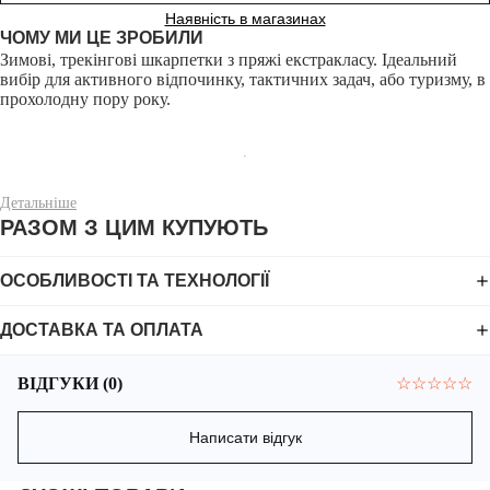
Наявність в магазинах
ЧОМУ МИ ЦЕ ЗРОБИЛИ
Зимові, трекінгові шкарпетки з пряжі екстракласу. Ідеальний
вибір для активного відпочинку, тактичних задач, або туризму, в
прохолодну пору року.
Детальніше
Шкарпетки виготовлені з інноваційної пряжі, де основну роль
РАЗОМ З ЦИМ КУПУЮТЬ
відіграє вовна мериноса – відомий природний ізолятор, який
забезпечує чудове збереження тепла, водночас підтримуючи
оптимальну терморегуляцію. Додатково в складі присутня
ОСОБЛИВОСТІ ТА ТЕХНОЛОГІЇ
бавовна для природної м'якості, нейлон для підвищеної
зносостійкості та спандекс для еластичності.
ДОСТАВКА ТА ОПЛАТА
ВІДГУКИ (0)
☆
☆
☆
☆
☆
Тканина має антибактеріальну обробку, яка запобігає
розповсюдженню бактерій і утворено неприємного запаху.
Написати відгук