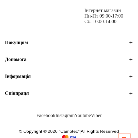
Інтернет-магазин
Пн-Пт 09:00-17:00
Сб: 10:00-14:00
Матеріал: пряжа (бавовна 47%, вовна мериноса 30%, нейлон
Покупцям
18%, спандекс 5%)
Допомога
Інформація
Співпраця
Facebook
Instagram
Youtube
Viber
© Copyright © 2026 "Camotec"
|
All Rights Reserved