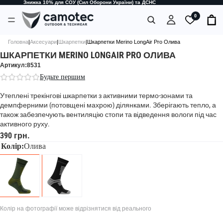
Знижка 10% для СОУ (Сил Оборони України) та ДСНС
0
Головна
|
Аксесуари
|
Шкарпетки
|
Шкарпетки Merino LongAir Pro Олива
ШКАРПЕТКИ MERINO LONGAIR PRO ОЛИВА
Артикул:8531
Будьте першим
Утеплені трекінгові шкарпетки з активними термо-зонами та
демпферними (потовщені махрою) ділянками. Зберігають тепло, а
також забезпечують вентиляцію стопи та відведення вологи під час
активного руху.
390 грн.
Колір:
Олива
Колір на фотографії може відрізнятися від реального