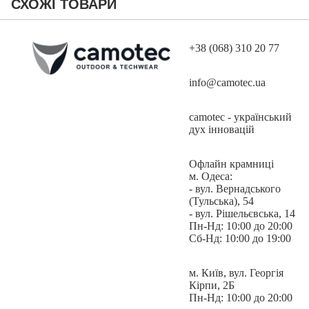
СХОЖІ ТОВАРИ
Шкарпетки мають сучасний продуманий дизайн та
ергономічний, безшовний крій, які забезпечують максимальну
зручність та комфорт.
+38 (068) 310 20 77
info@camotec.ua
Демпферна зона (ущільнення махрою) розміщена в нижній
частині й покриває всю стопу, доходить вище ахіла,
camotec - український
амортизаційні подушки в зонах щільного прилягання шнурівки,
дух інновацій
щоб захистити її від натирань та легких пошкоджень, а також
виконують амортизаційний ефект.
Офлайн крамниці
м. Одеса:
- вул. Вернадського
(Тульська), 54
Індивідуальна посадка та еластична система фіксації забезпечені
- вул. Рішельєвська, 14
присутністю в складі еластану та 3 еластичними зонами, що
Пн-Нд: 10:00 до 20:00
запобігає перекручуванню та сповзанню шкарпетки на нозі.
Сб-Нд: 10:00 до 19:00
м. Київ, вул. Георгія
Кірпи, 2Б
В зоні носка є спеціальні вентиляційні вставки для відведення
Пн-Нд: 10:00 до 20:00
вологи та покращення терморегуляції.