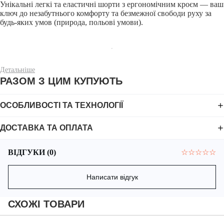
Унікальні легкі та еластичні шорти з ергономічним кроєм — ваш
ключ до незабутнього комфорту та безмежної свободи руху за
будь-яких умов (природа, польові умови).
Детальніше
Це можливо завдяки міцній, дихаючій та еластичній тканині
РАЗОМ З ЦИМ КУПУЮТЬ
Double Weave Comfort. Матеріал поєднує в собі поліестер та
спандекс, що надає їй низку особливостей. Ця тканина
відрізняється еластичністю, дихаючістю та високою
ОСОБЛИВОСТІ ТА ТЕХНОЛОГІЇ
зносостійкістю, завдяки своєму подвійному плетінню.
ДОСТАВКА ТА ОПЛАТА
ВІДГУКИ (0)
☆
☆
☆
☆
☆
Шорти мають 6 кишень: 2 бокові з вентиляційними сітками; 2
задні з вентиляційними сітками; 2 місткі на стегнах із
блискавкою та клапаном.
Написати відгук
СХОЖІ ТОВАРИ
Всередині великих кишень на стегнах є по 2 маленькі із сітки,
щоб зафіксувати дрібні речі.