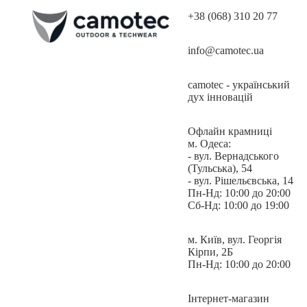
+38 (068) 310 20 77
info@camotec.ua
Пояс має вставки із резинки, тому надійно фіксуються і без
пояса. Фіксується гульфик на металеву кнопу та застібку-
блискавку.
camotec - український
дух інновацій
Офлайн крамниці
Пояс широкий: можна використовувати ремені до 40 мм.
м. Одеса:
- вул. Вернадського
(Тульська), 54
- вул. Рішельєвська, 14
Пн-Нд: 10:00 до 20:00
Сб-Нд: 10:00 до 19:00
Шорти LIZARD від компанії camotec розроблені для
використання в широкому спектрі температур від +18 до +25
м. Київ, вул. Георгія
градусів за Цельсієм.
Кірпи, 2Б
Пн-Нд: 10:00 до 20:00
Інтернет-магазин