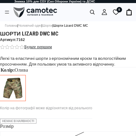
Знижка 10% для СОУ (Сил Оборони України) та ДСНС
0
Головна
|
Чоловічий одяг
|
Шорти
|
Шорти Lizard DWC MC
ШОРТИ LIZARD DWC MC
Артикул:7162
Будьте першим
Легкі та еластичні шорти з ергономічним кроєм та вологостійким
просоченням. Для польових умов та активного відпочинку.
Колір:
Олива
Колір на фотографії може відрізнятися від реального
НЕМАЄ В НАЯВНОСТІ
Розмір