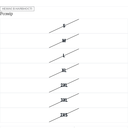
НЕМАЄ В НАЯВНОСТІ
Розмір
S
M
L
XL
2XL
3XL
2XS