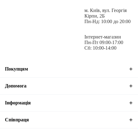
завищений для кращої фіксації та захисту від холоду, фіксується
двома вертикально розташованими металевими кнопками.
м. Київ, вул. Георгія
Кірпи, 2Б
Пн-Нд: 10:00 до 20:00
Штани мають дві врізні кишені з переду, дві врізні кишені з заду
Інтернет-магазин
та дві врізні кишені по боках.
Пн-Пт 09:00-17:00
Сб: 10:00-14:00
Покупцям
Штани добре підходить як формений одяг для воєнізованих та
охоронних структур.
Допомога
Інформація
Матеріал:
SoftShell (100% поліестер)
Співпраця