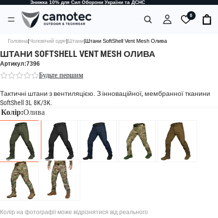
Знижка 10% для Сил Оборони України та ДСНС
0
Головна
|
Чоловічий одяг
|
Штани
|
Штани SoftShell Vent Mesh Олива
ШТАНИ SOFTSHELL VENT MESH ОЛИВА
Артикул:7396
Будьте першим
Тактичні штани з вентиляцією. З інноваційної, мембранної тканини
SoftShell 3L 8K/3K.
Колір:
Олива
Колір на фотографії може відрізнятися від реального