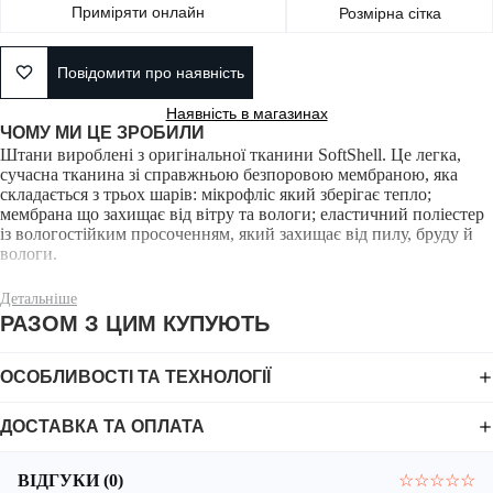
Приміряти онлайн
Розмірна сітка
Повідомити про наявність
Наявність в магазинах
ЧОМУ МИ ЦЕ ЗРОБИЛИ
Штани вироблені з оригінальної тканини SoftShell. Це легка,
сучасна тканина зі справжньою безпоровою мембраною, яка
складається з трьох шарів: мікрофліс який зберігає тепло;
мембрана що захищає від вітру та вологи; еластичний поліестер
із вологостійким просоченням, який захищає від пилу, бруду й
вологи.
Детальніше
РАЗОМ З ЦИМ КУПУЮТЬ
Штани легкі, дихаючі, мають ергономічний крій з урахуванням
ОСОБЛИВОСТІ ТА ТЕХНОЛОГІЇ
анатомії людини, завдяки чому не сковує рухів, досить зручний
та комфортний.
ДОСТАВКА ТА ОПЛАТА
ВІДГУКИ (0)
☆
☆
☆
☆
☆