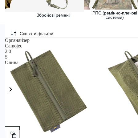
РПС (ремінно-плечові
Збройові ремені
системи)
Сховати фільтри
Органайзер
Camotec
2.0
S
Олива
Додати
в