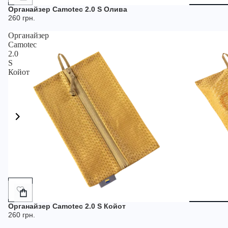
кошик
Органайзер Camotec 2.0 S Олива
260 грн.
Органайзер
Camotec
2.0
S
Койот
Додати
в
кошик
Органайзер Camotec 2.0 S Койот
260 грн.