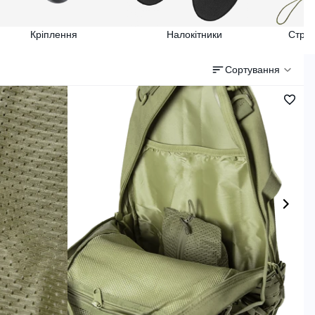
Кріплення
Налокітники
Страх
Сортування