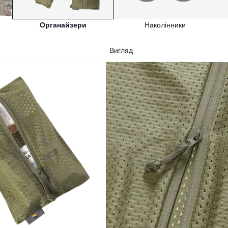
Органайзери
Наколінники
Вигляд