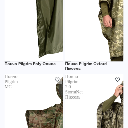
Пончо Pilgrim Poly Олива
Пончо Pilgrim Oxford
НЕМАЄ В НАЯВНОСТІ
НЕМАЄ В НАЯВНОСТІ
Піксель
Пончо
Пончо
Pilgrim
Pilgrim
MC
2.0
StormNet
Піксель