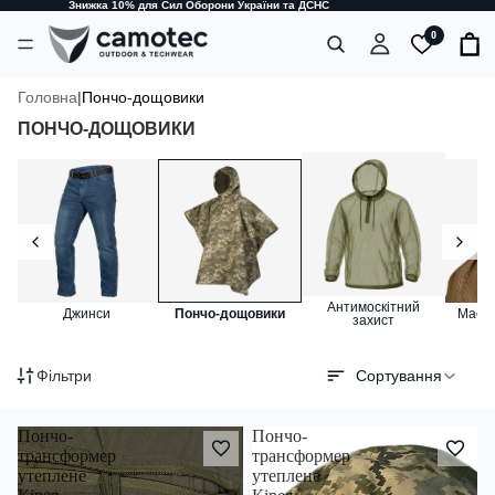
Знижка 10% для Сил Оборони України та ДСНС
0
Головна
|
Пончо-дощовики
ПОНЧО-ДОЩОВИКИ
Антимоскітний
Джинси
Пончо-дощовики
Маску
захист
Фільтри
Сортування
Пончо-
Пончо-
трансформер
трансформер
утеплене
утеплене