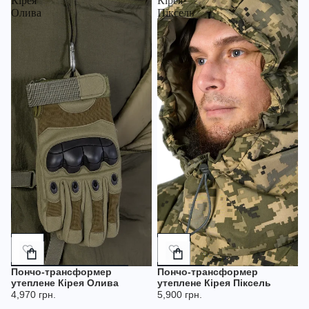
Кірея
Кірея
Олива
Піксель
Додати
Додати
в
в
кошик
кошик
Пончо-трансформер
Пончо-трансформер
утеплене Кірея Олива
утеплене Кірея Піксель
4,970 грн.
5,900 грн.