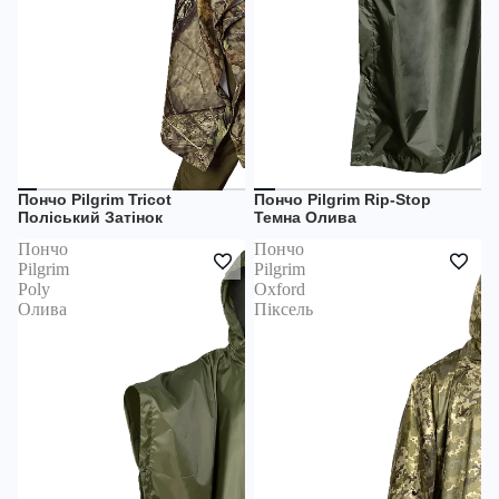
Пончо Pilgrim Tricot
Пончо Pilgrim Rip-Stop
НЕМАЄ В НАЯВНОСТІ
НЕМАЄ В НАЯВНОСТІ
Поліський Затінок
Темна Олива
Пончо
Пончо
Pilgrim
Pilgrim
Poly
Oxford
Олива
Піксель