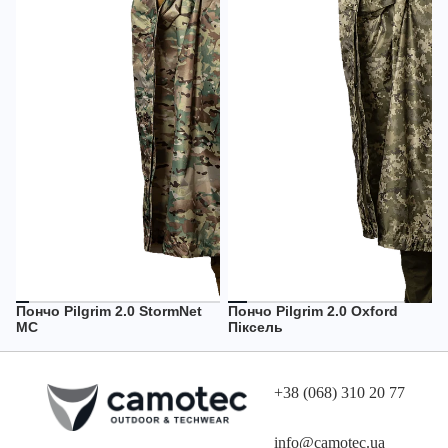
Пончо Pilgrim 2.0 StormNet
Пончо Pilgrim 2.0 Oxford
НЕМАЄ В НАЯВНОСТІ
НЕМАЄ В НАЯВНОСТІ
MC
Піксель
+38 (068) 310 20 77
info@camotec.ua