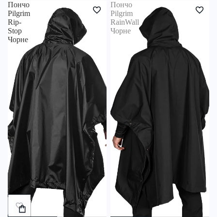
Пончо
Пончо
Pilgrim
Pilgrim
Rip-
RainWall
Stop
Чорне
Чорне
Додати
в
кошик