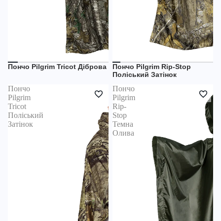
Пончо Pilgrim Tricot Діброва
Пончо Pilgrim Rip-Stop
НЕМАЄ В НАЯВНОСТІ
НЕМАЄ В НАЯВНОСТІ
Поліський Затінок
OUTLET
Пончо
Пончо
Pilgrim
Pilgrim
Tricot
Rip-
Поліський
Stop
Затінок
Темна
Олива