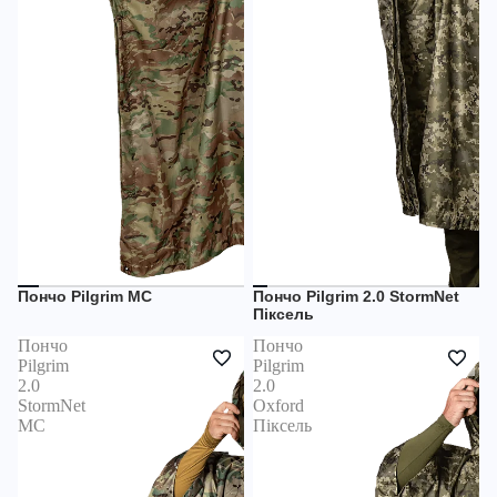
Пончо Pilgrim MC
Пончо Pilgrim 2.0 StormNet
НЕМАЄ В НАЯВНОСТІ
НЕМАЄ В НАЯВНОСТІ
Піксель
Пончо
Пончо
Pilgrim
Pilgrim
2.0
2.0
StormNet
Oxford
MC
Піксель